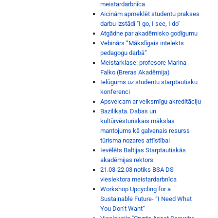
meistardarbnīca
Aicinām apmeklēt studentu prakses
darbu izstādi "I go, I see, I do"
Atgādne par akadēmisko godīgumu
Vebinārs “Mākslīgais intelekts
pedagogu darbā”
Meistarklase: profesore Marina
Falko (Breras Akadēmija)
Ielūgums uz studentu starptautisku
konferenci
Apsveicam ar veiksmīgu akreditāciju
Bazilikata. Dabas un
kultūrvēsturiskais mākslas
mantojums kā galvenais resurss
tūrisma nozares attīstībai
Ievēlēts Baltijas Starptautiskās
akadēmijas rektors
21.03-22.03 notiks BSA DS
vieslektora meistardarbnīca
Workshop Upcycling for a
Sustainable Future- “I Need What
You Don’t Want”