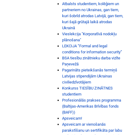
Atbalsts studentiem, kolēģiem un
partneriem no Ukrainas, gan tiem,
kuri šobrīd atrodas Latvijā, gan tiem,
kuri šajā grūtajā laikā atrodas
Ukrainā
Vieslekcija "Korporatīvā nodokļu
plānošana"
LEKCIJA “Formal and legal
conditions for information security”
BSA tiesību zinātnieku darba vizīte
Paņevežā
Pagarināts pieteikšanās termiņš
Latvijas stipendijām Ukrainas
civiliedzīvotājiem
Konkurss TIESĪBU ZINĀTNES
studentiem
Profesionālās prakses programma
(Baltijas-Amerikas Brīvības fonds
(BAFF))
Apsveicam!
Apsveicam ar vienošanās
parakstīšanu un sertifikāta par labu