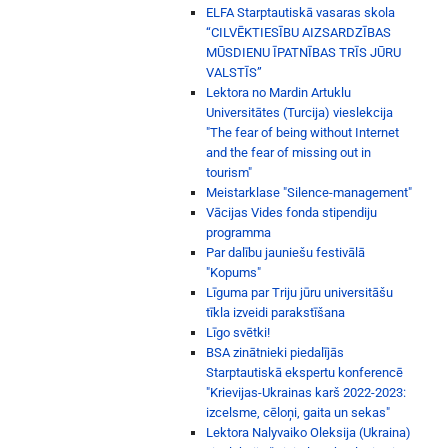
ELFA Starptautiskā vasaras skola
“CILVĒKTIESĪBU AIZSARDZĪBAS
MŪSDIENU ĪPATNĪBAS TRĪS JŪRU
VALSTĪS”
Lektora no Mardin Artuklu
Universitātes (Turcija) vieslekcija
"The fear of being without Internet
and the fear of missing out in
tourism"
Meistarklase "Silence-management"
Vācijas Vides fonda stipendiju
programma
Par dalību jauniešu festivālā
"Kopums"
Līguma par Triju jūru universitāšu
tīkla izveidi parakstīšana
Līgo svētki!
BSA zinātnieki piedalījās
Starptautiskā ekspertu konferencē
"Krievijas-Ukrainas karš 2022-2023:
izcelsme, cēloņi, gaita un sekas"
Lektora Nalyvaiko Oleksija (Ukraina)