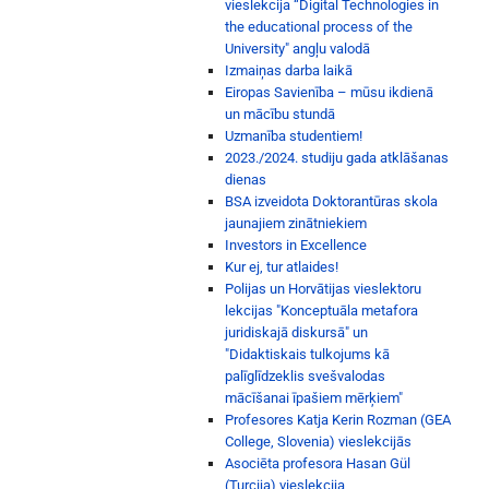
vieslekcija “Digital Technologies in
the educational process of the
University" angļu valodā
Izmaiņas darba laikā
Eiropas Savienība – mūsu ikdienā
un mācību stundā
Uzmanība studentiem!
2023./2024. studiju gada atklāšanas
dienas
BSA izveidota Doktorantūras skola
jaunajiem zinātniekiem
Investors in Excellence
Kur ej, tur atlaides!
Polijas un Horvātijas vieslektoru
lekcijas "Konceptuāla metafora
juridiskajā diskursā" un
"Didaktiskais tulkojums kā
palīglīdzeklis svešvalodas
mācīšanai īpašiem mērķiem"
Profesores Katja Kerin Rozman (GEA
College, Slovenia) vieslekcijās
Asociēta profesora Hasan Gül
(Turcija) vieslekcija