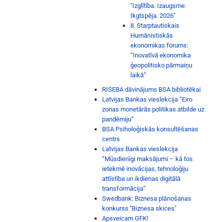
"Izglītība. Izaugsme.
Ikgtspēja. 2026"
8. Starptautiskais
Humānistiskās
ekonomikas forums:
“Inovatīvā ekonomika
ģeopolitisko pārmaiņu
laikā”
RISEBA dāvinājums BSA bibliotēkai
Latvijas Bankas vieslekcija “Eiro
zonas monetārās politikas atbilde uz
pandēmiju“
BSA Psiholoģiskās konsultēšanas
centrs
Latvijas Bankas vieslekcija
“Mūsdienīgi maksājumi – kā tos
ietekmē inovācijas, tehnoloģiju
attīstība un ikdienas digitālā
transformācija”
Swedbank: Biznesa plānošanas
konkurss "Biznesa skices"
Apsveicam GFK!