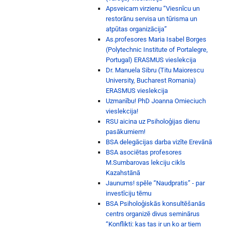
Apsveicam virzienu “Viesnīcu un
restorānu servisa un tūrisma un
atpūtas organizācija”
As.profesores Maria Isabel Borges
(Polytechnic Institute of Portalegre,
Portugal) ERASMUS vieslekcija
Dr. Manuela Sibru (Titu Maiorescu
University, Bucharest Romania)
ERASMUS vieslekcija
Uzmanību! PhD Joanna Omieciuch
vieslekcija!
RSU aicina uz Psiholoģijas dienu
pasākumiem!
BSA delegācijas darba vizīte Erevānā
BSA asociētas profesores
M.Sumbarovas lekciju cikls
Kazahstānā
Jaunums! spēle “Naudpratis” - par
investīciju tēmu
BSA Psiholoģiskās konsultēšanās
centrs organizē divus seminārus
“Konflikti: kas tas ir un ko ar tiem