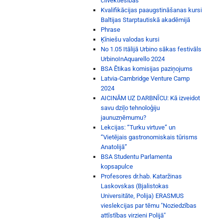
cilvēktiesībās
Kvalifikācijas paaugstināšanas kursi
Baltijas Starptautiskā akadēmijā
Phrase
Ķīniešu valodas kursi
No 1.05 Itālijā Urbino sākas festivāls
UrbinoInAquarello 2024
BSA Ētikas komisijas paziņojums
Latvia-Cambridge Venture Camp
2024
AICINĀM UZ DARBNĪCU: Kā izveidot
savu dziļo tehnoloģiju
jaunuzņēmumu?
Lekcijas: “Turku virtuve” un
“Vietējais gastronomiskais tūrisms
Anatolijā”
BSA Studentu Parlamenta
kopsapulce
Profesores dr.hab. Kataržinas
Laskovskas (Bjalistokas
Universitāte, Polija) ERASMUS
vieslekcijas par tēmu "Noziedzības
attīstības virzieni Polijā"