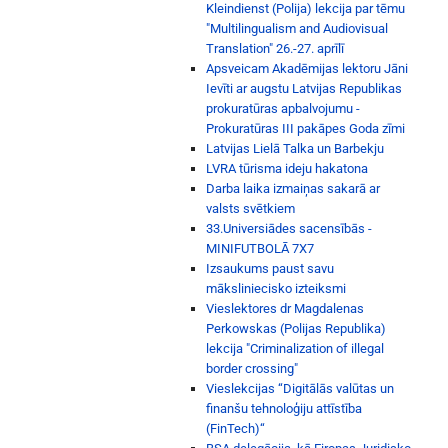
Kleindienst (Polija) lekcija par tēmu
"Multilingualism and Audiovisual
Translation" 26.-27. aprīlī
Apsveicam Akadēmijas lektoru Jāni
Ievīti ar augstu Latvijas Republikas
prokuratūras apbalvojumu -
Prokuratūras III pakāpes Goda zīmi
Latvijas Lielā Talka un Barbekju
LVRA tūrisma ideju hakatona
Darba laika izmaiņas sakarā ar
valsts svētkiem
33.Universiādes sacensībās -
MINIFUTBOLĀ 7X7
Izsaukums paust savu
māksliniecisko izteiksmi
Vieslektores dr Magdalenas
Perkowskas (Polijas Republika)
lekcija "Criminalization of illegal
border crossing"
Vieslekcijas “Digitālās valūtas un
finanšu tehnoloģiju attīstība
(FinTech)“