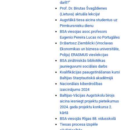
darīt?”
Prof. Dr. Birutas Švagždienes
(Lietuva) aktuāla lekcija!
Augstākā tiesa aicina studentus uz
Pirmkursnieku dienu
BSA viesojas asoc.profesors
Eugenio Pereira Lucas no Portugāles
Dr.Bartosz Ziemblicki (Vroclavas
Ekonomikas un biznesa universitāte,
Polija) ERASMUS vieslekcijas
BSA zinātniskās bibliotēkas
jaunieguvumi sociālais darbs
Kvalifikācijas paaugstināšanas kursi
Baltijas Starptautiskā akadēmijā
Nacionālais kiberdrošības
izaicinājums 2024
Baltijas-Vācijas Augstskolu birojs
aicina iesniegt projektu pieteikumus
2024. gada projektu konkursa 2.
kārtā
BSA viesojās Rīgas 88. vidusskolā
Tiesas procesa izspēle