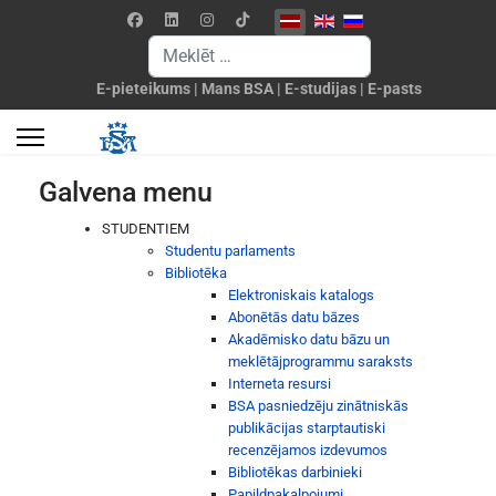
Izvēlieties valodu
Meklēšanas forma
E-pieteikums
|
Mans BSA
|
E-studijas
|
E-pasts
Galvena menu
STUDENTIEM
Studentu parlaments
Bibliotēka
Elektroniskais katalogs
Abonētās datu bāzes
Akadēmisko datu bāzu un
meklētājprogrammu saraksts
Interneta resursi
BSA pasniedzēju zinātniskās
publikācijas starptautiski
recenzējamos izdevumos
Bibliotēkas darbinieki
Papildpakalpojumi