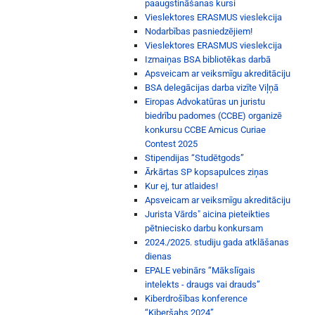
paaugstināšanas kursi
Vieslektores ERASMUS vieslekcija
Nodarbības pasniedzējiem!
Vieslektores ERASMUS vieslekcija
Izmaiņas BSA bibliotēkas darbā
Apsveicam ar veiksmīgu akreditāciju
BSA delegācijas darba vizīte Viļņā
Eiropas Advokatūras un juristu
biedrību padomes (CCBE) organizē
konkursu CCBE Amicus Curiae
Contest 2025
Stipendijas “Studētgods”
Ārkārtas SP kopsapulces ziņas
Kur ej, tur atlaides!
Apsveicam ar veiksmīgu akreditāciju
Jurista Vārds" aicina pieteikties
pētniecisko darbu konkursam
2024./2025. studiju gada atklāšanas
dienas
EPALE vebinārs “Mākslīgais
intelekts - draugs vai drauds”
Kiberdrošības konference
“Kiberšahs 2024”