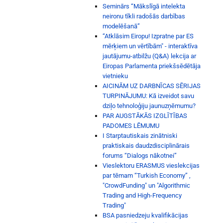
Seminārs “Mākslīgā intelekta
neironu tīkli radošās darbības
modelēšanā”
“Atklāsim Eiropu! Izpratne par ES
mērķiem un vērtībām" - interaktīva
jautājumu-atbilžu (Q&A) lekcija ar
Eiropas Parlamenta priekšsēdētāja
vietnieku
AICINĀM UZ DARBNĪCAS SĒRIJAS
TURPINĀJUMU: Kā izveidot savu
dziļo tehnoloģiju jaunuzņēmumu?
PAR AUGSTĀKĀS IZGLĪTĪBAS
PADOMES LĒMUMU
I Starptautiskais zinātniski
praktiskais daudzdisciplinārais
forums “Dialogs nākotnei”
Vieslektoru ERASMUS vieslekcijas
par tēmam “Turkish Economy” ,
"CrowdFunding" un "Algorithmic
Trading and High-Frequency
Trading"
BSA pasniedzeju kvalifikācijas