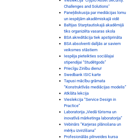
Vieslekcija "Crypto Asset Security:
Challenges and Solutions"
Paneļdiskusija par mediācijas lomu
un iespējām akadēmiskajā vidē
Baltijas Starptautiskajā akadēmijā
tiks organizēta vasaras skola
BSA akreditācija tiek apstiprināta
BSA absolventi dalījās ar saviem
veiksmes stāstiem
Iespēja pieteikties sociālajai
stipendijai “Studētgods”
Priecīgu Zinību dienu!
Swedbank ISIC karte
Tapusi mācību grāmata
“Konstruktīvās mediācijas modelis”
Atklāta lekcija
Vieslekcija “Service Design in
Practice”
Laboratorija „Viedā tūrisma un
inovatīvā mārketinga laboratorija”
Vebinārs “Karjeras plānošana un
mērķu izvirzīšana”
Profesionālās pilnveides kursa