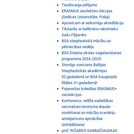
Tiesībsarga pētījums
ERASMUS vieslektoru lekcijas
(Sedlces Universitāte, Polija)
Apsveicam ar veiksmīgu akreditāciju
Tikšanās ar baltkrievu rakstnieku
Sašu Fiļipenko
BSA starptautiskā mācību un
pētniecības nedēļa
BSA Dizaina skolas sagatavošanas
programma 2024./2025
Sirsnīgs sveiciens Baltijas
Starptautiskās akadēmijas
32.gadadienā un BSA Daugavpils
filiāles 31.gadadienā!
Paņevežas koledžas ERASMUS+
vieslekcijas
Konference, veltīta sadarbības
veicināšani terorisma draudu
novēršanai un mācību scenāriju
amatpersonu apmācībai
izstrādāšanai
prof. RIČARDS GARBAČIAUSKAS