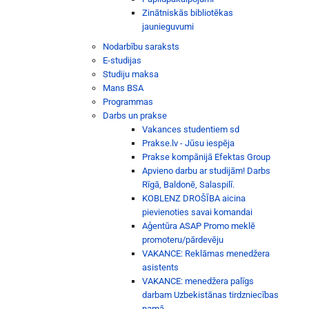
Zinātniskās bibliotēkas
jaunieguvumi
Nodarbību saraksts
E-studijas
Studiju maksa
Mans BSA
Programmas
Darbs un prakse
Vakances studentiem sd
Prakse.lv - Jūsu iespēja
Prakse kompānijā Efektas Group
Apvieno darbu ar studijām! Darbs
Rīgā, Baldonē, Salaspilī.
KOBLENZ DROŠĪBA aicina
pievienoties savai komandai
Aģentūra ASAP Promo meklē
promoteru/pārdevēju
VAKANCE: Reklāmas menedžera
asistents
VAKANCE: menedžera palīgs
darbam Uzbekistānas tirdzniecības
namā