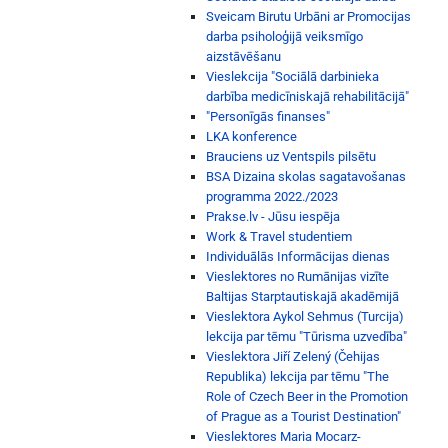
Sveicam Birutu Urbāni ar Promocijas
darba psiholoģijā veiksmīgo
aizstāvēšanu
Vieslekcija "Sociālā darbinieka
darbība medicīniskajā rehabilitācijā"
"Personīgās finanses"
LKA konference
Brauciens uz Ventspils pilsētu
BSA Dizaina skolas sagatavošanas
programma 2022./2023
Prakse.lv - Jūsu iespēja
Work & Travel studentiem
Individuālās Informācijas dienas
Vieslektores no Rumānijas vizīte
Baltijas Starptautiskajā akadēmijā
Vieslektora Aykol Sehmus (Turcija)
lekcija par tēmu "Tūrisma uzvedība"
Vieslektora Jiří Zelený (Čehijas
Republika) lekcija par tēmu "The
Role of Czech Beer in the Promotion
of Prague as a Tourist Destination"
Vieslektores Maria Mocarz-