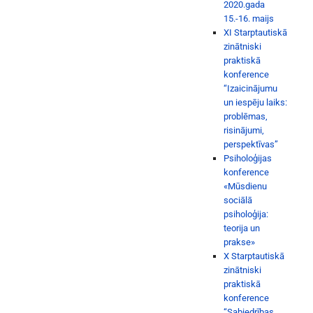
2020.gada
15.-16. maijs
XI Starptautiskā
zinātniski
praktiskā
konference
“Izaicinājumu
un iespēju laiks:
problēmas,
risinājumi,
perspektīvas”
Psiholoģijas
konference
«Mūsdienu
sociālā
psiholoģija:
teorija un
prakse»
X Starptautiskā
zinātniski
praktiskā
konference
“Sabiedrības