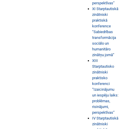
perspektīvas”
XI Starptautiskā
zinātniski
praktiskā
konference
“Sabiedrības
transformācija
sociālo un
humanitāro
zinātņu jomā”
XIII
Starptautisko
zinātniski
praktisko
konferenci
“Izaicinājumu
un iespēju laiks:
problēmas,
risinājumi,
perspektīvas”
IV Starptautiskā
zinātniski