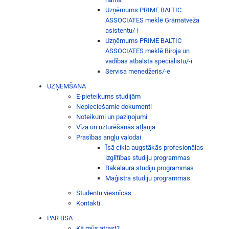
Uzņēmums PRIME BALTIC
ASSOCIATES meklē Grāmatveža
asistentu/-i
Uzņēmums PRIME BALTIC
ASSOCIATES meklē Biroja un
vadības atbalsta speciālistu/-i
Servisa menedžeris/-e
UZŅEMŠANA
E-pieteikums studijām
Nepieciešamie dokumenti
Noteikumi un paziņojumi
Vīza un uzturēšanās atļauja
Prasības angļu valodai
Īsā cikla augstākās profesionālas
izglītības studiju programmas
Bakalaura studiju programmas
Maģistra studiju programmas
Studentu viesnīcas
Kontakti
PAR BSA
Kā mūs atrast?