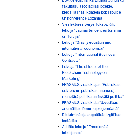
BSA delegācija, kā Eiropas Juridisko
fakultāšu asociācijas locekle,
piedalījās tās ikgadējā kopsapulcē
un konferencē Lozannā
Vieslektores Derye Toksöz Kilic
lekcija "Jaunās tendences tūrismā
un Turcijā"
Lekcija "Gravity equation and
international economics"
Lekcija "International Business
Contracts"
Lekcija "The effects of the
Blockchain Technology on
Marketing"
ERASMUS vieslekcijas "Publiskais
sektors un publiskās finanses;
monetārā politika un fiskālā politika"
ERASMUS vieslekcija "Uzvedības
anomālijas lēmumu pieņemšanā"
Diskriminācija augstākās izglītības
iestādēs
Atklāta lekcija “Emocionālā
inteliģence”