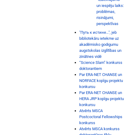
un iespēju laiks:
problēmas,
risinājumi,
perspektīvas
"Путь к истине…", jeb
bibliotekāru ietekme uz
akadēmisko godigumu
augstskolas izglītības un
zinātnes vidē
“Science Slam” konkurss
doktorantiem
Par ERA-NET CHANSE un
NORFACE kopīgu projektu
konkursu
Par ERA-NET CHANSE un
HERA JRP kopīgu projektu
konkursu
Atvērts MSCA
Postcoctoral Fellowships
konkurss
Atvērts MSCA konkurss
doktorantūras tīklu