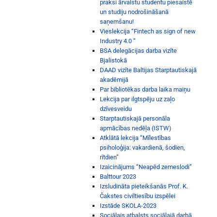
praksi ārvalstu studentu piesaistē
un studiju nodrošināšanā
saņemšanu!
Vieslekcija “Fintech as sign of new
Industry 4.0 “
BSA delegācijas darba vizīte
Bjalistokā
DAAD vizīte Baltijas Starptautiskajā
akadēmijā
Par bibliotēkas darba laika maiņu
Lekcija par ilgtspēju uz zaļo
dzīvesveidu
Starptautiskajā personāla
apmācības nedēļa (ISTW)
Atklātā lekcija “Mīlestības
psiholoģija: vakardienā, šodien,
rītdien”
Izaicinājums “Neapēd zemeslodi”
Balttour 2023
Izsludināta pieteikšanās Prof. K.
Čakstes civiltiesību izspēlei
Izstāde SKOLA-2023
Sociālais atbalsts sociālajā darbā