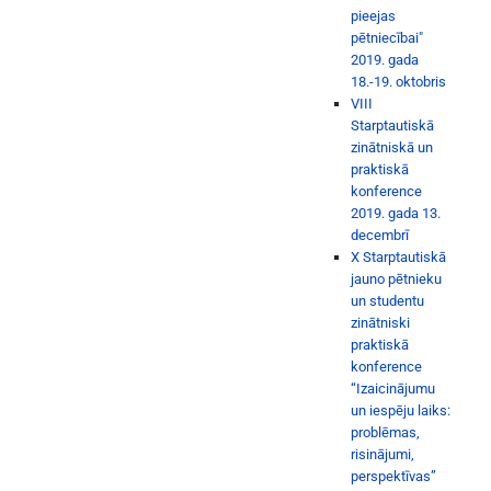
pieejas
pētniecībai"
2019. gada
18.-19. oktobris
VIII
Starptautiskā
zinātniskā un
praktiskā
konference
2019. gada 13.
decembrī
X Starptautiskā
jauno pētnieku
un studentu
zinātniski
praktiskā
konference
“Izaicinājumu
un iespēju laiks:
problēmas,
risinājumi,
perspektīvas”