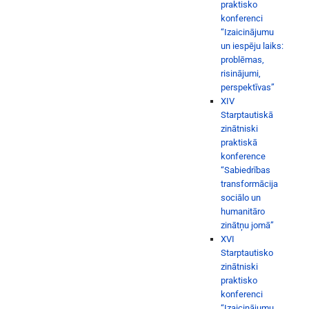
praktisko
konferenci
“Izaicinājumu
un iespēju laiks:
problēmas,
risinājumi,
perspektīvas”
XIV
Starptautiskā
zinātniski
praktiskā
konference
“Sabiedrības
transformācija
sociālo un
humanitāro
zinātņu jomā”
XVI
Starptautisko
zinātniski
praktisko
konferenci
“Izaicinājumu