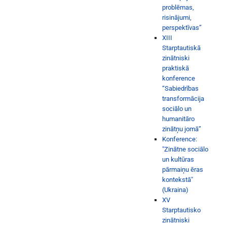
problēmas,
risinājumi,
perspektīvas”
XIII
Starptautiskā
zinātniski
praktiskā
konference
“Sabiedrības
transformācija
sociālo un
humanitāro
zinātņu jomā”
Konference:
"Zinātne sociālo
un kultūras
pārmaiņu ēras
kontekstā"
(Ukraina)
XV
Starptautisko
zinātniski