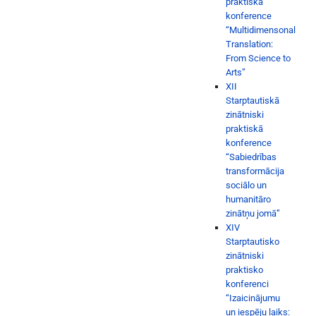
praktiskā
konference
“Multidimensonal
Translation:
From Science to
Arts”
XII
Starptautiskā
zinātniski
praktiskā
konference
“Sabiedrības
transformācija
sociālo un
humanitāro
zinātņu jomā”
XIV
Starptautisko
zinātniski
praktisko
konferenci
“Izaicinājumu
un iespēju laiks: