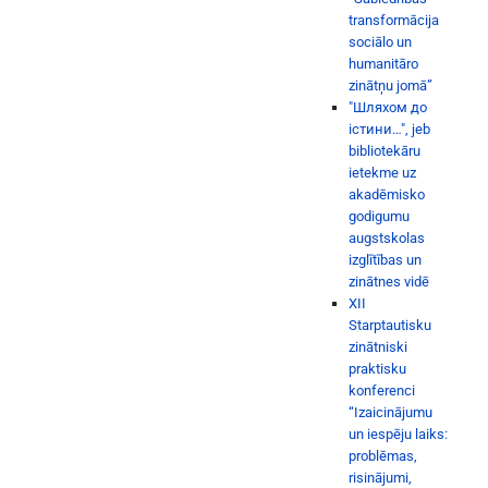
transformācija
sociālo un
humanitāro
zinātņu jomā”
"Шляхом до
істини…", jeb
bibliotekāru
ietekme uz
akadēmisko
godigumu
augstskolas
izglītības un
zinātnes vidē
XII
Starptautisku
zinātniski
praktisku
konferenci
“Izaicinājumu
un iespēju laiks:
problēmas,
risinājumi,