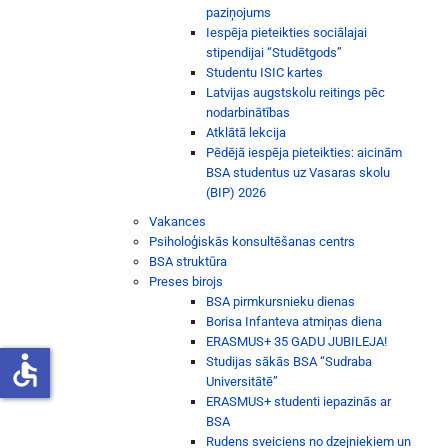
paziņojums
Iespēja pieteikties sociālajai
stipendijai “Studētgods”
Studentu ISIC kartes
Latvijas augstskolu reitings pēc
nodarbinātības
Atklātā lekcija
Pēdējā iespēja pieteikties: aicinām
BSA studentus uz Vasaras skolu
(BIP) 2026
Vakances
Psiholoģiskās konsultēšanas centrs
BSA struktūra
Preses birojs
BSA pirmkursnieku dienas
Borisa Infanteva atmiņas diena
ERASMUS+ 35 GADU JUBILEJA!
accessible
Studijas sākās BSA “Sudraba
Universitātē”
ERASMUS+ studenti iepazinās ar
BSA
Rudens sveiciens no dzejniekiem un