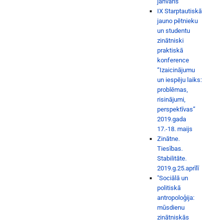
janvāris
IX Starptautiskā
jauno pētnieku
un studentu
zinātniski
praktiskā
konference
“Izaicinājumu
un iespēju laiks:
problēmas,
risinājumi,
perspektīvas”
2019.gada
17.-18. maijs
Zinātne.
Tiesības.
Stabilitāte.
2019.g.25.aprīlī
"Sociālā un
politiskā
antropoloģija:
mūsdienu
zinātniskās