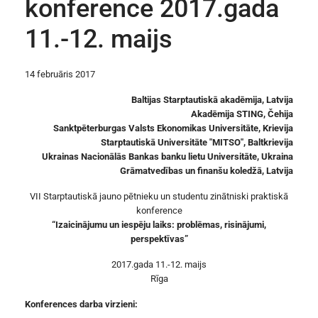
konference 2017.gada
11.-12. maijs
14 februāris 2017
Baltijas Starptautiskā akadēmija, Latvija
Akadēmija STING, Čehija
Sanktpēterburgas Valsts Ekonomikas Universitāte, Krievija
Starptautiskā Universitāte "MITSO", Baltkrievija
Ukrainas Nacionālās Bankas banku lietu Universitāte, Ukraina
Grāmatvedības un finanšu koledžā, Latvija
VII Starptautiskā jauno pētnieku un studentu zinātniski praktiskā
konference
“Izaicinājumu un iespēju laiks: problēmas, risinājumi,
perspektīvas”
2017.gada 11.-12. maijs
Rīga
Konferences darba virzieni: