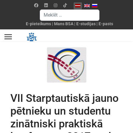
Izvēlieties valodu
Meklēšanas forma
E-pieteikums
|
Mans BSA
|
E-studijas
|
E-pasts
VII Starptautiskā jauno
pētnieku un studentu
zinātniski praktiskā