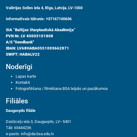
Valērijas Seiles iela 4, Rīga, Latvija, LV-1003
Informatīvais tālrunis: +37167100636
SIA “Baltijas Starptautiskā Akadēmija”
PVN Nr. LV 40003101808
A/S "Swedbank"
IBAN: LV68HABA0551003662871
SWIFT: HABALV22
Noderīgi
Lapas karte
Kontakti
Fotografēšana / filmēšana BSA telpās un pasākumos
Filiāles
Daugavpils filiāle
Dzelzceļu iela 3, Daugavpils, LV–5401
Tālr. 65444236
e-pasts:
info@da.bsa.edu.lv