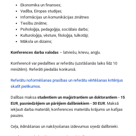
Ekonomika un finanses;
Vadība, Eiropas studijas;
Informācijas un komunikācijas zinātnes
Tiesību zinātne;
Psiholoģija, pedagoģija, sociālais darbs;
Kulturoloģija, vēsture, filoloģija, tulkotāji;
Māksla un dizains;
Konferences darba valodas
– latviešu, krievu, angļu.
Konferencē var piedalīties ar referātu (uzstāšanās laiks līdz 10
minūtēm). Referāti piedalās konkursā.
Referātu noformēšanas prasības un referātu vērtēšanas kritērijus
skatīt pielikumos
.
Dalības maksa
studentiem un maģistrantiem un doktorantiem - 15
EUR
,
pasniedzējiem un pārējiem dalībniekiem - 30 EUR
. Maksā
iekļauti darba materiāli, konferences materiālu krājums un kafijas
pauzes.
Ceļa, ēdināšanas un nakšņošanas izdevumus sņedz dalībnieki.