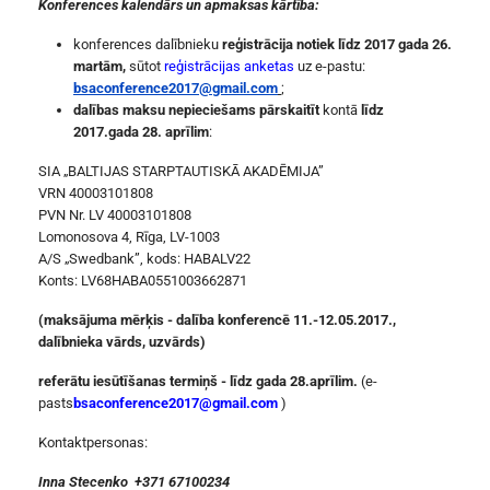
Konferences kalendārs un apmaksas kārtība:
konferences dalībnieku
reģistrācija notiek līdz 2017 gada 26.
martām,
sūtot
reģistrācijas anketas
uz e-pastu:
bsaconference2017@gmail.com
;
dalības maksu nepieciešams pārskaitīt
kontā
līdz
2017.gada 28. aprīlim
:
SIA „BALTIJAS STARPTAUTISKĀ AKADĒMIJA”
VRN 40003101808
PVN Nr. LV 40003101808
Lomonosova 4, Rīga, LV-1003
A/S „Swedbank”, kods: HABALV22
Konts: LV68HABA0551003662871
(maksājuma mērķis - dalība konferencē 11.-12.05.2017.,
dalībnieka vārds, uzvārds)
referātu iesūtīšanas termiņš -
līdz
gada 28.aprīlim.
(e-
pasts
bsaconference2017@gmail.com
)
Kontaktpersonas:
Inna Stecenko +371 67100234