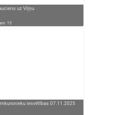
auciens uz Viļņu
es: 15
rmkursnieku iesvētības 07.11.2025