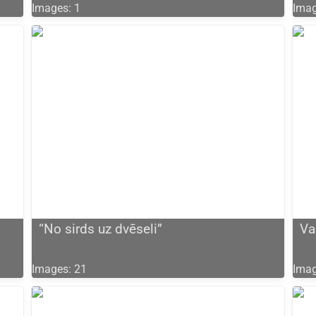
Images: 1
Imag
“No sirds uz dvēseli”
Va
Images: 21
Imag