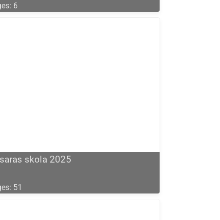
es: 6
saras skola 2025
es: 51