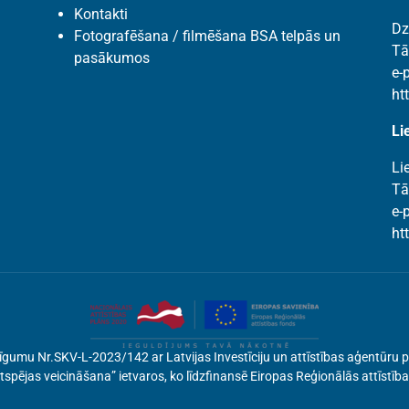
Kontakti
Dz
Fotografēšana / filmēšana BSA telpās un
Tā
pasākumos
e-
ht
Li
Li
Tā
e-
ht
si līgumu Nr.SKV-L-2023/142 ar Latvijas Investīciju un attīstības aģentū
spējas veicināšana” ietvaros, ko līdzfinansē Eiropas Reģionālās attīstīb