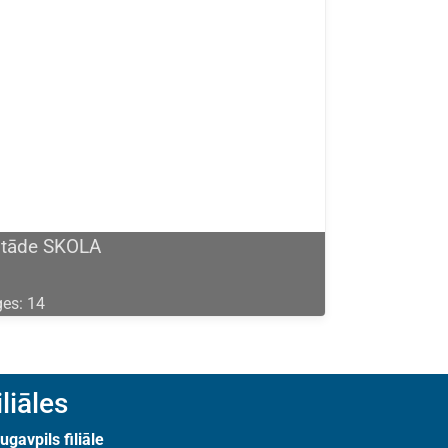
stāde SKOLA
es: 14
iliāles
ugavpils filiāle