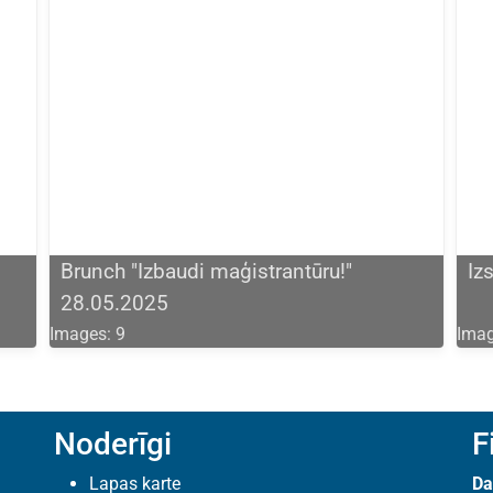
Brunch "Izbaudi maģistrantūru!"
Iz
28.05.2025
Images: 9
Imag
Noderīgi
F
Lapas karte
Da