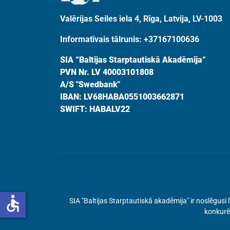
Valērijas Seiles iela 4, Rīga, Latvija, LV-1003
Informatīvais tālrunis: +37167100636
SIA “Baltijas Starptautiskā Akadēmija”
PVN Nr. LV 40003101808
A/S "Swedbank"
IBAN: LV68HABA0551003662871
SWIFT: HABALV22
accessible
SIA "Baltijas Starptautiskā akadēmija" ir noslēgu
konkurēt