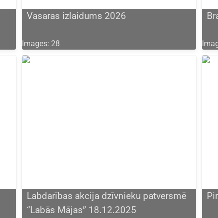
Vasaras izlaidums 2026
Br
Images: 28
Imag
Labdarības akcija dzīvnieku patversmē
Pi
“Labās Mājas” 18.12.2025