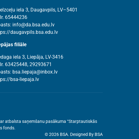
elzceļu iela 3, Daugavpils, LV–5401
lr. 65444236
pasts:
info@da.bsa.edu.lv
tps://daugavpils.bsa.edu.lv
epājas filiāle
edaga iela 3, Liepāja, LV-3416
lr. 63425448, 29293671
pasts:
bsa.liepaja@inbox.lv
tps://bsa-liepaja.lv
ru par atbalsta saņemšanu pasākuma “Starptautiskās
as fonds.
© 2026 BSA. Designed By BSA