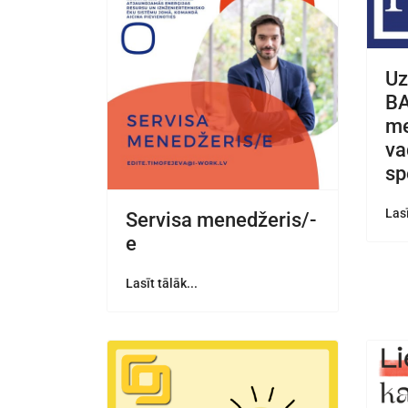
U
BA
me
va
sp
Lasī
Servisa menedžeris/-
e
Lasīt tālāk...