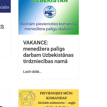
ES
VAKANCE:
menedžera palīgs
darbam Uzbekistānas
tirdzniecības namā
Lasīt tālāk...