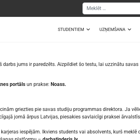
Meklēšanas forma
STUDENTIEM
UZŅEMŠANA
rš darbs jums ir paredzēts. Aizpildiet šo testu, lai uzzinātu sava
nes portāls
un prakse:
Noass
.
icinām griezties pie savas studiju programmas direktora. Ja vēl
ecīgajā jomā ārpus Latvijas, piesakies savlaicīgi praksei ārvalst
karjeras iespējām. Ikviens students vai absolvents, kurš meklē d
ēšanas platformu –
darbatinderis.lv
.