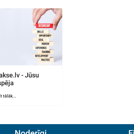
akse.lv - Jūsu
spēja
t tālāk...
Noderīgi
F