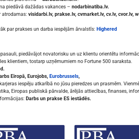
mma piedāvā dažādas vakances –
nodarbinatiba.lv
.
ir atrodamas:
visidarbi.lv
,
prakse.lv
,
cvmarket.lv
,
cv.lv
,
cvor.lv
,
w
irāk par prakses un darba iespējām ārvalstīs:
Highered
pasauli, piedāvājot novatorisku un uz klientu orientētu informāc
ules klientiem, tostarp uzņēmumiem no Fortune 500 saraksta.
ed
.
arbs Eiropā
,
Eurojobs
,
Eurobrussels
,
rjeras iespēju atkarībā no jūsu pieredzes un prasmēm. Vienmēr
tika, Eiropas publiskā pārvalde, ārējās attiecības, finanses, inf
nformācijas:
Darbs un prakse ES iestādēs.