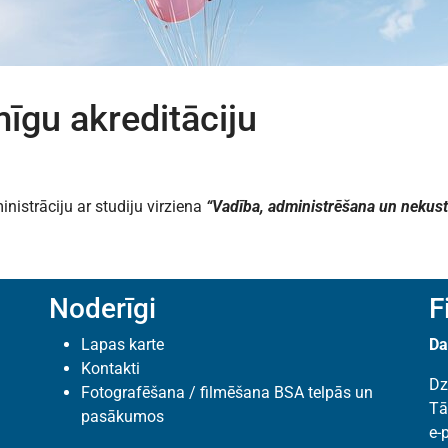
īgu akreditāciju
istrāciju ar studiju virziena
“Vadība, administrēšana un nekus
Noderīgi
F
Lapas karte
Da
Kontakti
Dz
Fotografēšana / filmēšana BSA telpās un
Tā
pasākumos
e-