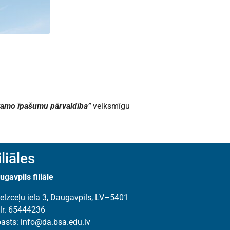
tamo īpašumu pārvaldība”
veiksmīgu
iliāles
ugavpils filiāle
elzceļu iela 3, Daugavpils, LV–5401
lr. 65444236
pasts:
info@da.bsa.edu.lv