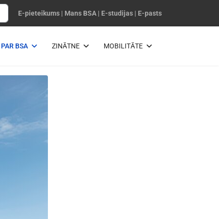
E-pieteikums
|
Mans BSA
|
E-studijas
|
E-pasts
PAR BSA
ZINĀTNE
MOBILITĀTE