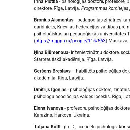
Irina Plotka
- psiholoģijas doktore, profesore, 
direktore, Rīga, Latvija.
Programmas komitejas p
Bronius Aismontas -
pedagoģijas zinātnes kand
darbinieks, Krievijas Federācijas valdības prēm
psiholoģiskās un pedagoģiskās universitātes 
(
https://mgppu.ru/people/115/563
) Maskava, K
Ņina Blūmenaua
- Inženierzinātņu doktore, soci
Starptautiskā akadēmija. Rīga, Latvija.
Geršons Breslavs
– habilitēts psiholoģijas dok
akadēmija. Rīga, Latvija.
Dmitrijs Igoņins
- psiholoģijas doktors, zinātni
psihologu asociācijas valdes loceklis. Rīga, Lat
Elena Ivanova
- profesore, psiholoģijas doktore
Karazins. Harkova, Ukraina.
Tatjana Kottl
- ph. D., licencēts psihologs- kons