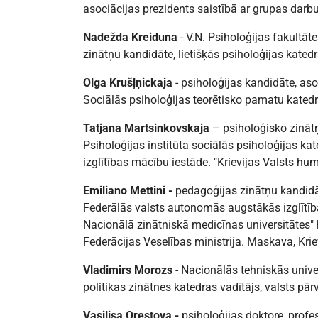
asociācijas prezidents saistībā ar grupas darbu
Nadežda Kreiduna
- V.N. Psiholoģijas fakultāt
zinātņu kandidāte, lietišķās psiholoģijas kated
Olga Krušļņickaja
- psiholoģijas kandidāte, aso
Sociālās psiholoģijas teorētisko pamatu kated
Tatjana Martsinkovskaja
– psiholoģisko zinātņ
Psiholoģijas institūta sociālās psiholoģijas ka
izglītības mācību iestāde. "Krievijas Valsts hum
Emiliano Mettini
-
pedagoģijas zinātņu kandidāt
Federālās valsts autonomās augstākās izglītība
Nacionālā zinātniskā medicīnas universitātes" 
Federācijas Veselības ministrija. Maskava, Krie
Vladimirs Morozs
- Nacionālās tehniskās univer
politikas zinātnes katedras vadītājs, valsts pā
Vasilisa Orestova
-
psiholoģijas doktore, profes