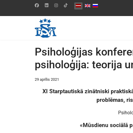
Izvēlieties valodu
Psiholoģijas konfer
psiholoģija: teorija 
29 aprīlis 2021
XI Starptautiskā zinātniski praktis
problēmas, ris
Psihol
«Mūsdienu sociālā ps