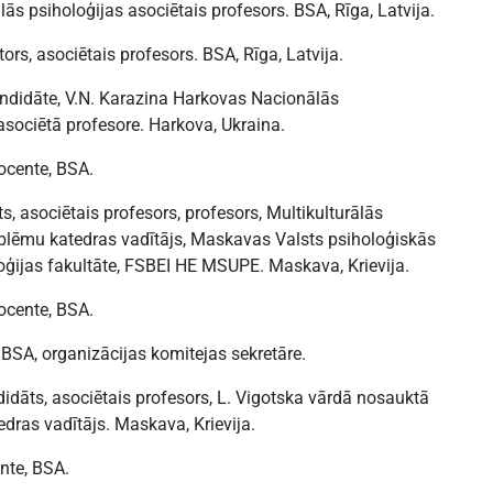
lās psiholoģijas asociētais profesors. BSA, Rīga, Latvija.
ors, asociētais profesors. BSA, Rīga, Latvija.
andidāte, V.N. Karazina Harkovas Nacionālās
asociētā profesore. Harkova, Ukraina.
docente, BSA.
s, asociētais profesors, profesors, Multikulturālās
roblēmu katedras vadītājs, Maskavas Valsts psiholoģiskās
oģijas fakultāte, FSBEI HE MSUPE. Maskava, Krievija.
ocente, BSA.
 BSA, organizācijas komitejas sekretāre.
idāts, asociētais profesors, L. Vigotska vārdā nosauktā
edras vadītājs. Maskava, Krievija.
nte, BSA.