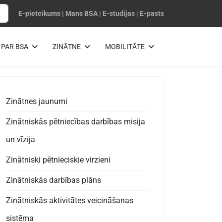
E-pieteikums
|
Mans BSA
|
E-studijas
|
E-pasts
PAR BSA
ZINĀTNE
MOBILITĀTE
Zinātnes jaunumi
Zinātniskās pētniecības darbības misija
un vīzija
Zinātniski pētnieciskie virzieni
Zinātniskās darbības plāns
Zinātniskās aktivitātes veicināšanas
sistēma