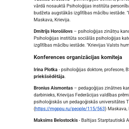
vārdā nosauktā Psiholoģijas institūta personīb
budžeta augstākās izglītības mācību iestāde. "K
Maskava, Krievija.
Dmitrijs Horošilovs
– psiholoģijas zinātņu kand
Psiholoģijas institūta sociālās psiholoģijas k
izglītības mācību iestāde. "Krievijas Valsts hum
Konferences organizācijas komiteja
Irina Plotka
- psiholoģijas doktore, profesore, 
priekšsēdētāja
.
Bronius Aismontas
– pedagoģijas zinātnes kan
darbinieks, Krievijas Federācijas valdības prēm
psiholoģiskās un pedagoģiskās universitātes 
(
https://mgppu.ru/people/115/563
) Maskava, K
Maksims Belostockis
- Baltijas Starptautiskā A