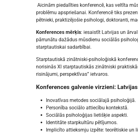
Aicinām piedalīties konferencē, kas veltīta mūs
problēmu apspriešanai. Konferencē tiks prezentē
pētnieki, praktizējošie psihologi, doktoranti, m
Konferences mērķis
: iesaistīt Latvijas un ārv
pārrunātu dažādus mūsdienu sociālās psiholoģ
starptautiskai sadarbībai.
Starptautiskā zinātniski-psiholoģiskā konferen
norisinās XI starptautiskās zinātniski praktisk
risinājumi, perspektīvas” ietvaros.
Konferences galvenie virzieni: Latvija
Inovatīvas metodes sociālajā psiholoģijā.
Personība sociālo attiecību kontekstā.
Sociālās psiholoģijas lietišķie aspekti.
Identitāte starpkultūru pētījumos.
Implicīto attieksmju izpēte: teorētiskie un li