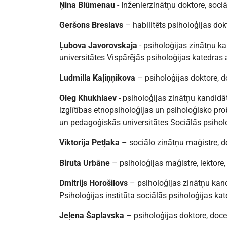
Ņina Blūmenau
- Inženierzinātņu doktore, sociā
Geršons Breslavs
– habilitēts psiholoģijas dokt
Ļubova Javorovskaja
- psiholoģijas zinātņu k
universitātes Vispārējās psiholoģijas katedras 
Ludmilla Kaļiņņikova
– psiholoģijas doktore, 
Oleg Khukhlaev
- psiholoģijas zinātņu kandidāt
izglītības etnopsiholoģijas un psiholoģisko p
un pedagoģiskās universitātes Sociālās psihol
Viktorija Petļaka
– sociālo zinātņu maģistre, d
Biruta Urbāne
– psiholoģijas maģistre, lektore,
Dmitrijs Horošilovs
– psiholoģijas zinātņu kand
Psiholoģijas institūta sociālās psiholoģijas kat
Jeļena Šaplavska
– psiholoģijas doktore, doce