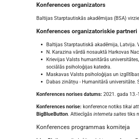
Konferences organizators
Baltijas Starptautiskās akadēmijas (BSA) virzie
Konferences organizatoriskie partneri
Baltijas Starptautiskā akadēmija, Latvija. V
N. Karazina vārdā nosauktā Harkovas Nacio
Krievijas Valsts humanitārās universitātes
sociālās psiholoģijas katedra.
Maskavas Valsts psiholoģijas un izglītības 
Dabas zinātņu - Humanitārā universitāte. Si
Konferences norises datums:
2021. gada 13.-1
Konferences norise:
konference notiks
tikai a
BigBlueButton
. Attiecīgās
interneta
saites
tiks 
Konferences programmas komiteja