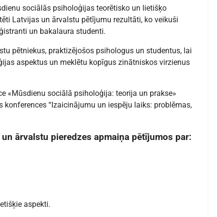
dienu sociālās psiholoģijas teorētisko un lietišķo
ti Latvijas un ārvalstu pētījumu rezultāti, ko veikuši
aģistranti un bakalaura studenti.
alstu pētniekus, praktizējošos psihologus un studentus, lai
ijas aspektus un meklētu kopīgus zinātniskos virzienus
ce «Mūsdienu sociālā psiholoģija: teorija un prakse»
ās konferences “Izaicinājumu un iespēju laiks: problēmas,
s un ārvalstu pieredzes
apmaiņa pētījumos par:
etišķie aspekti.