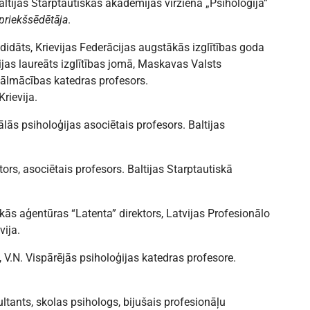
Baltijas Starptautiskās akadēmijas virziena „Psiholoģija”
riekšsēdētāja
.
idāts, Krievijas Federācijas augstākās izglītības goda
ijas laureāts izglītības jomā, Maskavas Valsts
Tālmācības katedras profesors.
rievija.
ālās psiholoģijas asociētais profesors. Baltijas
tors, asociētais profesors. Baltijas Starptautiskā
skās aģentūras “Latenta” direktors, Latvijas Profesionālo
vija.
, V.N. Vispārējās psiholoģijas katedras profesore.
ultants, skolas psihologs, bijušais profesionāļu