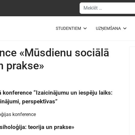
Meklēšanas forma
STUDENTIEM
UZŅEMŠANA
ence «Mūsdienu sociālā
un prakse»
kā konference “Izaicinājumu un iespēju laiks:
inājumi, perspektīvas”
oģijas konference
iholoģija: teorija un prakse»