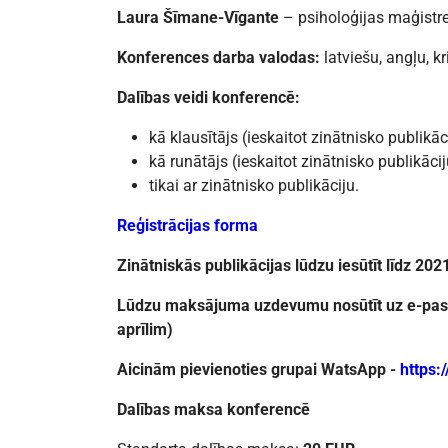
Laura Šīmane-Vīgante
– psiholoģijas maģistre
Konferences darba valodas:
latviešu, angļu, k
Dalības veidi konferencē:
kā klausītājs (ieskaitot zinātnisko publikāci
kā runātājs (ieskaitot zinātnisko publikācij
tikai ar zinātnisko publikāciju.
Reģistrācijas forma
Zinātniskās publikācijas lūdzu iesūtīt līdz
2021
Lūdzu maksājuma uzdevumu nosūtīt uz e-pas
aprīlim)
Aicinām pievienoties
grupai WatsApp -
https
Dalības maksa konferencē