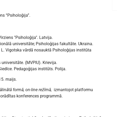
ns “Psiholoģija”.
irziens "Psiholoģija". Latvija.
nālā universitāte; Psiholoģijas fakultāte. Ukraina.
, L. Vigotska vārdā nosauktā Psiholoģijas institūta
universitāte. (MVPIU). Krievija.
edlce. Pedagoģijas institūts. Polija.
5. maijs.
ttālinātā formā, on-line režīmā,
izmantojot platformu
norādītas konferences programmā.