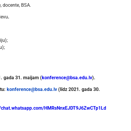
, docente, BSA.
rievu
.
ju);
u);
. gada
31. maijam (
konference@bsa.edu.lv
).
tu:
konference@bsa.edu.lv
(līdz 2021. gada 30.
://chat.whatsapp.com/HMRsNnxEJDT9J6ZwCTp1Ld