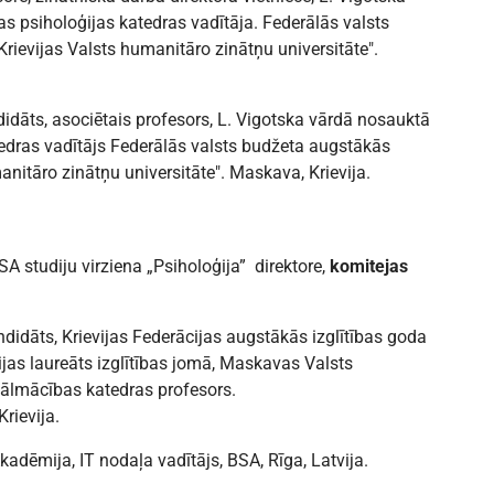
as psiholoģijas katedras vadītāja. Federālās valsts
rievijas Valsts humanitāro zinātņu universitāte".
idāts, asociētais profesors, L. Vigotska vārdā nosauktā
atedras vadītājs Federālās valsts budžeta augstākās
anitāro zinātņu universitāte". Maskava, Krievija.
BSA studiju virziena „Psiholoģija” direktore,
komitejas
didāts, Krievijas Federācijas augstākās izglītības goda
ijas laureāts izglītības jomā, Maskavas Valsts
Tālmācības katedras profesors.
rievija.
kadēmija, IT nodaļa vadītājs, BSA, Rīga, Latvija.