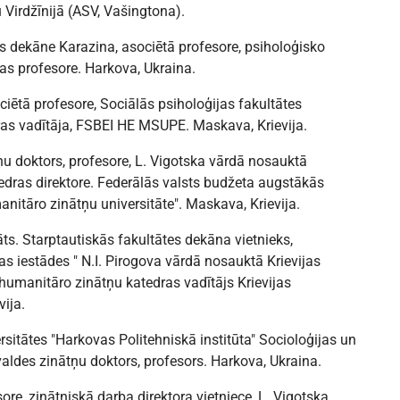
 Virdžīnijā (ASV, Vašingtona).
es dekāne Karazina, asociētā profesore, psiholoģisko
ras profesore. Harkova, Ukraina.
ciētā profesore, Sociālās psiholoģijas fakultātes
ras vadītāja, FSBEI HE MSUPE. Maskava, Krievija.
u doktors, profesore, L. Vigotska vārdā nosauktā
tedras direktore. Federālās valsts budžeta augstākās
anitāro zinātņu universitāte". Maskava, Krievija.
s. Starptautiskās fakultātes dekāna vietnieks,
s iestādes " N.I. Pirogova vārdā nosauktā Krievijas
humanitāro zinātņu katedras vadītājs Krievijas
vija.
sitātes "Harkovas Politehniskā institūta" Socioloģijas un
rvaldes zinātņu doktors, profesors. Harkova, Ukraina.
ore, zinātniskā darba direktora vietniece, L. Vigotska