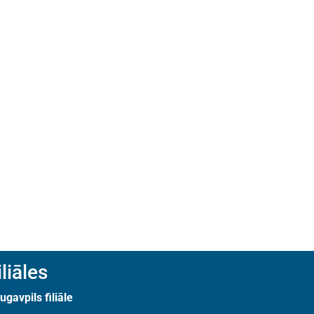
iliāles
ugavpils filiāle