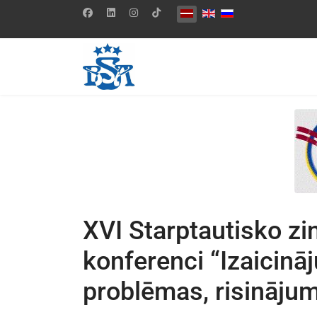
Izvēlieties valodu
XVI Starptautisko zi
konferenci “Izaicinā
problēmas, risinājum