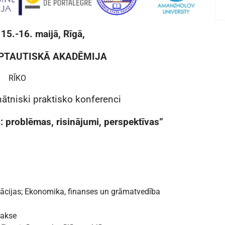
15.-16. maijā, Rīgā,
RPTAUTISKĀ AKADĒMIJA
RĪKO
nātniski praktisko konferenci
: problēmas, risinājumi, perspektīvas”
ācijas; Ekonomika, finanses un grāmatvedība
rakse