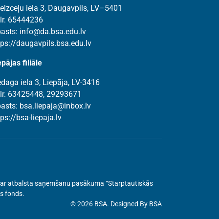
elzceļu iela 3, Daugavpils, LV–5401
lr. 65444236
pasts:
info@da.bsa.edu.lv
tps://daugavpils.bsa.edu.lv
epājas filiāle
edaga iela 3, Liepāja, LV-3416
lr. 63425448, 29293671
pasts:
bsa.liepaja@inbox.lv
tps://bsa-liepaja.lv
ru par atbalsta saņemšanu pasākuma “Starptautiskās
as fonds.
© 2026 BSA. Designed By BSA