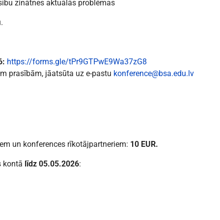
esību zinātnes aktuālās problēmas
.
6:
https://forms.gle/tPr9GTPwE9Wa37zG8
ajām prasībām, jāatsūta uz e-pastu
konference@bsa.edu.lv
em un konferences rīkotājpartneriem:
10 EUR.
s kontā
līdz
05.05.2026
: