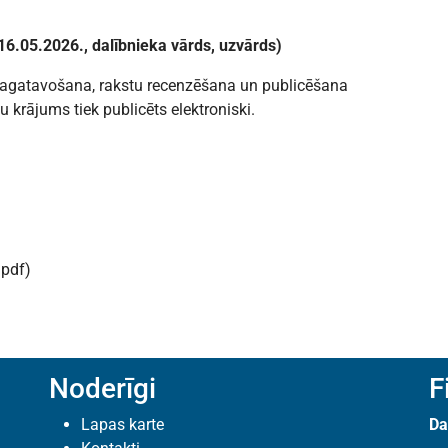
6.05.2026., dalībnieka vārds, uzvārds)
 sagatavošana, rakstu recenzēšana un publicēšana
 krājums tiek publicēts elektroniski.
.pdf)
Noderīgi
F
Lapas karte
Da