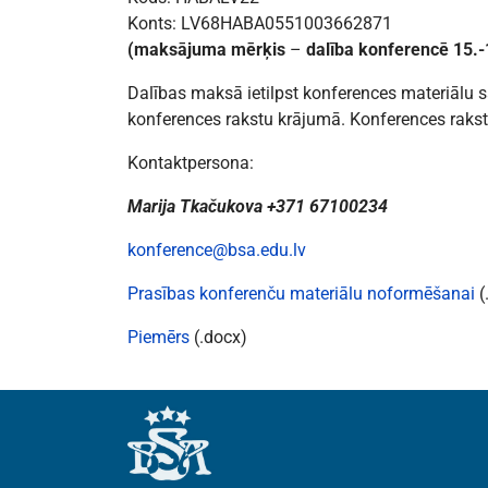
Konts: LV68HABA0551003662871
(maksājuma mērķis
–
dalība konferencē 15.-1
Dalības maksā ietilpst konferences materiālu
konferences rakstu krājumā. Konferences rakstu
Kontaktpersona:
Marija Tkačukova +371 67100234
konference@bsa.edu.lv
Prasības konferenču materiālu noformēšanai
(
Piemērs
(.docx)