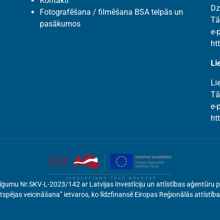
Kontakti
Dz
Fotografēšana / filmēšana BSA telpās un
Tā
pasākumos
e-
ht
Li
Li
Tā
e-
ht
si līgumu Nr.SKV-L-2023/142 ar Latvijas Investīciju un attīstības aģentū
spējas veicināšana” ietvaros, ko līdzfinansē Eiropas Reģionālās attīstīb