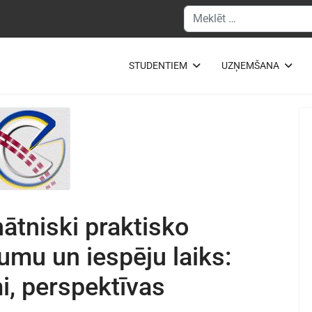
Meklēšanas forma
STUDENTIEM
UZŅEMŠANA
nātniski praktisko
jumu un iespēju laiks:
i, perspektīvas