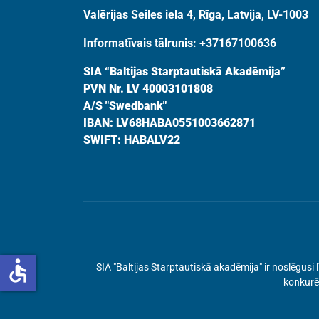
Valērijas Seiles iela 4, Rīga, Latvija, LV-1003
Informatīvais tālrunis: +37167100636
SIA “Baltijas Starptautiskā Akadēmija”
PVN Nr. LV 40003101808
A/S "Swedbank"
IBAN: LV68HABA0551003662871
SWIFT: HABALV22
accessible
SIA "Baltijas Starptautiskā akadēmija" ir noslēgu
konkurēt