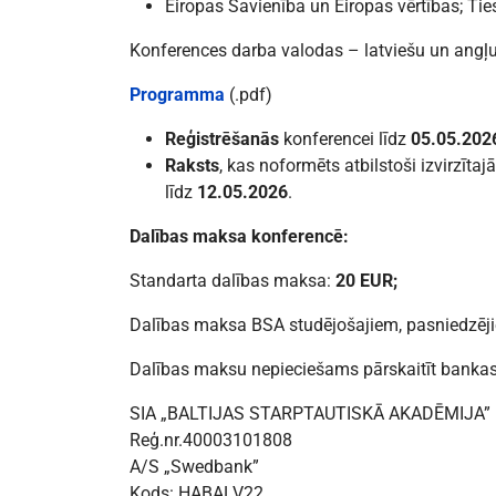
Eiropas Savienība un Eiropas vērtības; Ti
Konferences darba valodas – latviešu un angļu
Programma
(.pdf)
Reģistrēšanās
konferencei līdz
05.05.
202
Raksts
, kas noformēts atbilstoši izvirzīt
līdz
12.05.2026
.
Dalības maksa konferencē:
Standarta dalības maksa:
20 EUR;
Dalības maksa BSA studējošajiem, pasniedzēji
Dalības maksu nepieciešams pārskaitīt banka
SIA „BALTIJAS STARPTAUTISKĀ AKADĒMIJA”
Reģ.nr.40003101808
A/S „Swedbank”
Kods: HABALV22