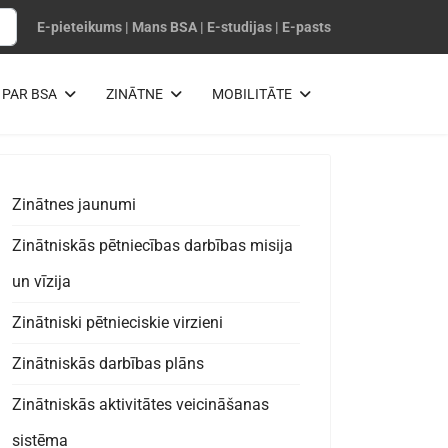
E-pieteikums
|
Mans BSA
|
E-studijas
|
E-pasts
PAR BSA
ZINĀTNE
MOBILITĀTE
Zinātnes jaunumi
Zinātniskās pētniecības darbības misija
un vīzija
Zinātniski pētnieciskie virzieni
Zinātniskās darbības plāns
Zinātniskās aktivitātes veicināšanas
sistēma