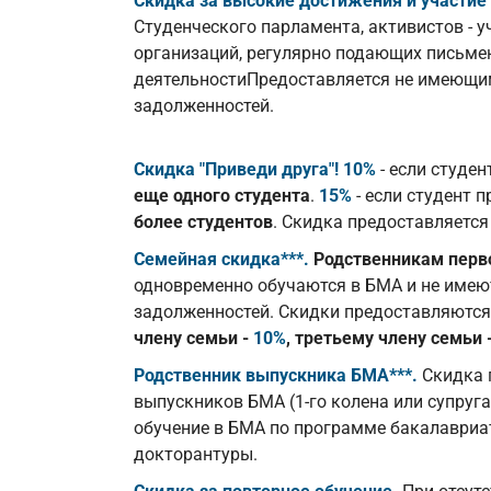
Скидка за высокие достижения и участие
Студенческого парламента, активистов - 
организаций, регулярно подающих письме
деятельностиПредоставляется не имеющи
задолженностей.
Скидка "Приведи друга"!
10%
- если студе
еще одного студента
.
15%
- если студент 
более студентов
. Скидка предоставляется 
Семейная скидка***.
Родственникам перво
одновременно обучаются в БМА и не имею
задолженностей. Скидки предоставляютс
члену семьи -
10%
, третьему члену семьи 
Родственник выпускника БМА***.
Скидка 
выпускников БМА (1-го колена или супруг
обучение в БМА по программе бакалавриа
докторантуры.