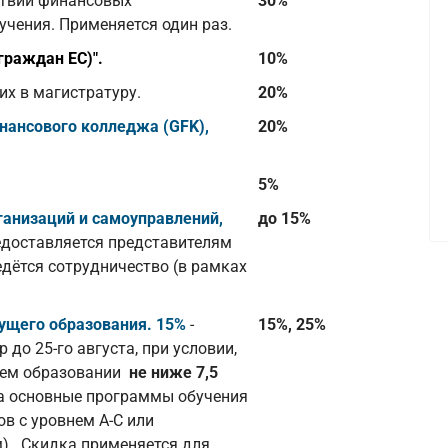
ствии финансовых
30%
чения. Применяется один раз.
граждан ЕС)".
10%
х в магистратуру.
20%
нансового колледжа (GFK),
20%
5%
ганизаций и самоуправлений,
до 15%
едоставляется представителям
едётся сотрудничество (в рамках
дущего образования.
15%
-
15%, 25%
до 25-го августа, при условии,
ущем образовании
не ниже 7,5
на основные программы обучения
в с уровнем А-С или
). Скидка применяется для