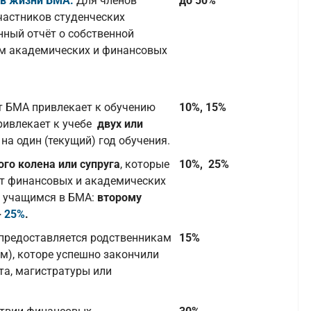
 в жизни БМА.
Для членов
до 50%
участников студенческих
нный отчёт о собственной
м академических и финансовых
нт БМА привлекает к обучению
10%, 15%
привлекает к учебе
двух или
на один (текущий) год обучения.
го колена или супруга
, которые
10%, 25%
т финансовых и академических
я учащимся в БМА:
второму
-
25%
.
предоставляется родственникам
15%
ам), которе успешно закончили
та, магистратуры или