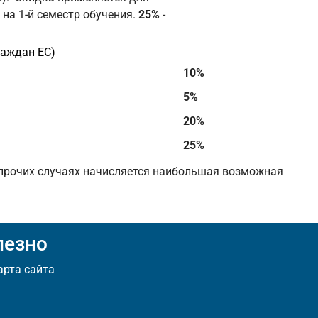
на 1-й семестр обучения.
25%
-
раждан ЕС)
10%
5%
20%
25%
 прочих случаях начисляется наибольшая возможная
лезно
арта сайта