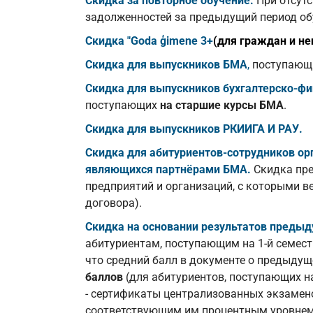
Скидка за повторное обучение.
При отсут
задолженностей за предыдущий период обу
Скидка "Goda ģimene 3+
(для граждан и не
Скидка для
выпускников БМА
,
поступающи
Скидка для выпускников бухгалтерско-фи
поступающих
на старшие курсы БМА
.
Скидка для выпускников РКИИГА И РАУ.
Скидка для абитуриентов-сотрудников ор
являющихся партнёрами БМА.
Скидка пр
предприятий и организаций, с которыми в
договора).
Скидка на основании результатов преды
абитуриентам, поступающим на 1-й семестр 
что средний балл в документе о предыд
баллов
(для абитуриентов, поступающих 
- сертификаты централизованных экзамено
соответствующим им процентным уровнем