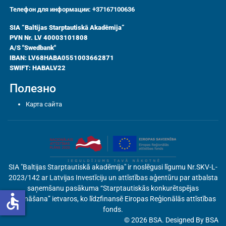
Телефон для информации: +37167100636
SIA “Baltijas Starptautiskā Akadēmija”
PVN Nr. LV 40003101808
A/S "Swedbank"
IBAN: LV68HABA0551003662871
SWIFT: HABALV22
Полезно
Карта сайта
SIA "Baltijas Starptautiskā akadēmija" ir noslēgusi līgumu Nr.SKV-L-
2023/142 ar Latvijas Investīciju un attīstības aģentūru par atbalsta
saņemšanu pasākuma “Starptautiskās konkurētspējas
accessible
veicināšana” ietvaros, ko līdzfinansē Eiropas Reģionālās attīstības
fonds.
© 2026 BSA. Designed By BSA