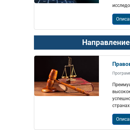
исследо
Описа
Направление
Право
Програм
Преиму
высокок
успешно
странах
Описа