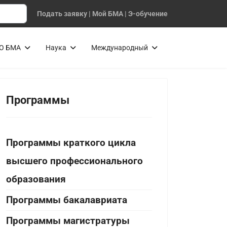
Подать заявку
|
Мой БМА
|
Э-обучение
О БМА
Наука
Международный
Программы
Программы краткого цикла
высшего профессионального
образования
Программы бакалавриата
Программы магистратуры