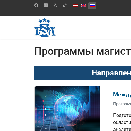
Выберите язык
Программы магист
Направлен
Между
Програм
Подгото
области
аналити