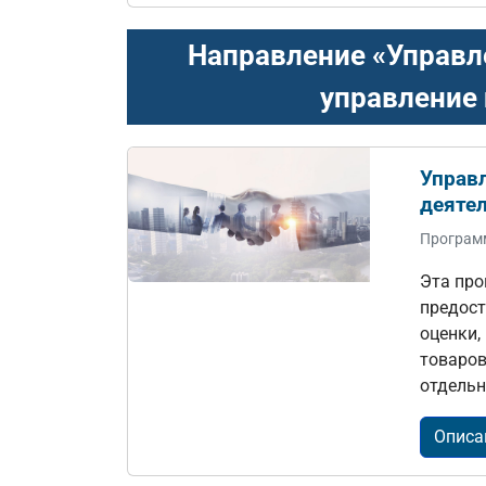
Направление «Управл
управление
Управ
деяте
Програм
Эта про
предост
оценки,
товаров
отдельн
Описа