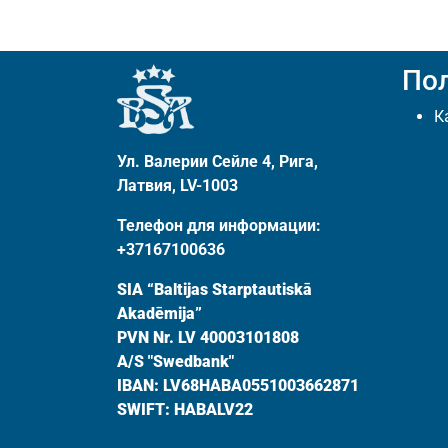
По
К
Ул. Валерии Сейле 4, Рига,
Латвия, LV-1003
Телефон для информации:
+37167100636
SIA “Baltijas Starptautiskā
Akadēmija”
PVN Nr. LV 40003101808
A/S "Swedbank"
IBAN: LV68HABA0551003662871
SWIFT: HABALV22