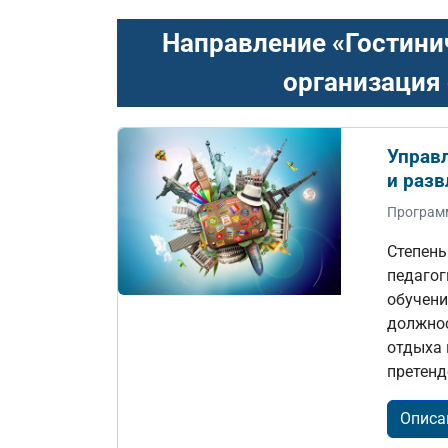
Направление «Гостини
организация 
Управ
и раз
Програм
Степень
педагог
обучени
должнос
отдыха 
претенд
Описа