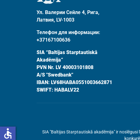
Ул. Валерии Сейле 4, Рига,
Латвия, LV-1003
Телефон для информации:
+37167100636
SIA “Baltijas Starptautiskā
Akadēmija”
PVN Nr. LV 40003101808
A/S "Swedbank"
IBAN: LV68HABA0551003662871
SWIFT: HABALV22
accessible
SIA "Baltijas Starptautiskā akadēmija" ir noslēgu
konkurēt