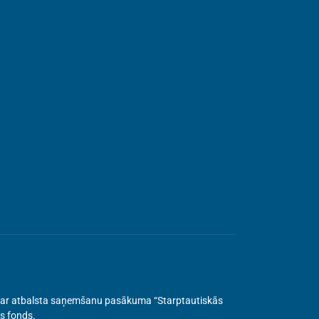
ru par atbalsta saņemšanu pasākuma “Starptautiskās
as fonds.