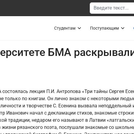
Поиск
Студентам
Поступающим
ерситете БМА раскрывали
 состоялась лекция П.И. Антропова «Три тайны Сергея Есе
 не только по книгам. Он лично знаком с некоторыми людь
личности и творчестве С. Есенина вызвала неподдельный 
Петр Иванович начал с декламации стихов, знакомые строк
нской традиции, недаром его называют в Латвии «латгаль
 жизни рязанского поэта, послушали знакомые со школьны