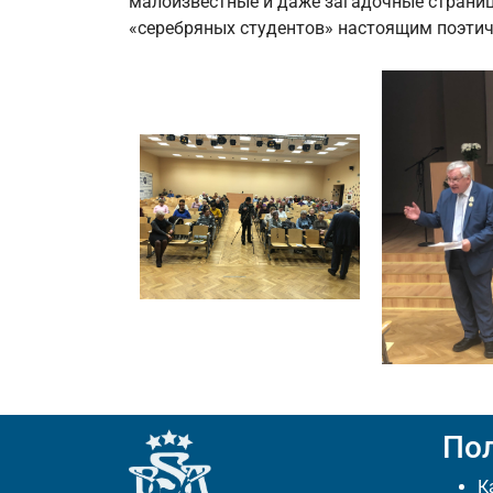
малоизвестные и даже загадочные страниц
«серебряных студентов» настоящим поэти
По
К