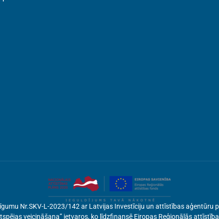
si līgumu Nr.SKV-L-2023/142 ar Latvijas Investīciju un attīstības aģentū
spējas veicināšana” ietvaros, ko līdzfinansē Eiropas Reģionālās attīstīb