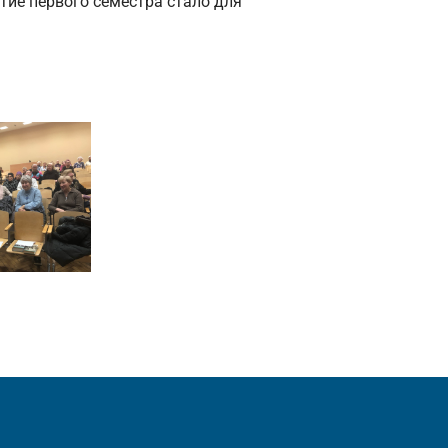
тие первого семестра стало для