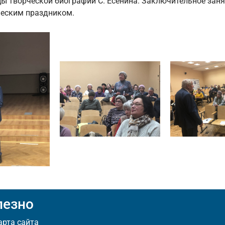
ы творческой биографии С. Есенина. Заключительное заня
ческим праздником.
лезно
арта сайта