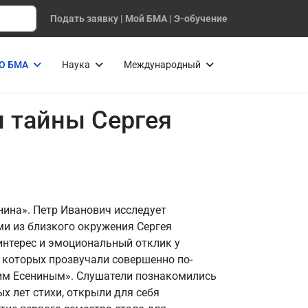
Подать заявку
|
Мой БМА
|
Э-обучение
О БМА
Наука
Международный
 тайны Сергея
нина». Петр Иванович исследует
ми из близкого окружения Сергея
интерес и эмоциональный отклик у
и которых прозвучали совершенно по-
ским Есениным». Слушатели познакомились
х лет стихи, открыли для себя