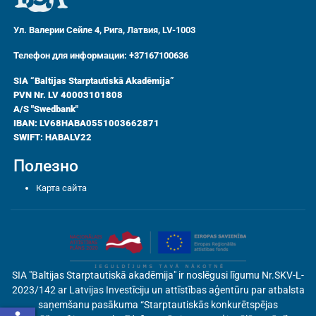
Ул. Валерии Сейле 4, Рига, Латвия, LV-1003
Телефон для информации: +37167100636
SIA “Baltijas Starptautiskā Akadēmija”
PVN Nr. LV 40003101808
A/S "Swedbank"
IBAN: LV68HABA0551003662871
SWIFT: HABALV22
Полезно
Карта сайта
SIA "Baltijas Starptautiskā akadēmija" ir noslēgusi līgumu Nr.SKV-L-
2023/142 ar Latvijas Investīciju un attīstības aģentūru par atbalsta
saņemšanu pasākuma “Starptautiskās konkurētspējas