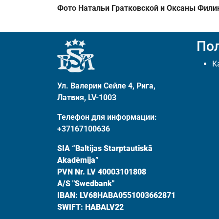
Фото Натальи Гратковской и Оксаны Фили
По
К
Ул. Валерии Сейле 4, Рига,
Латвия, LV-1003
Телефон для информации:
+37167100636
SIA “Baltijas Starptautiskā
Akadēmija”
PVN Nr. LV 40003101808
A/S "Swedbank"
IBAN: LV68HABA0551003662871
SWIFT: HABALV22