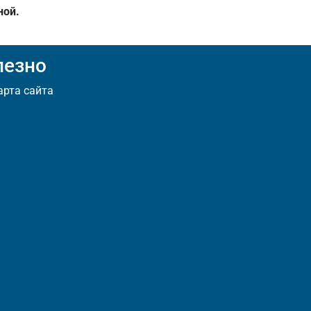
ной.
лезно
арта сайта