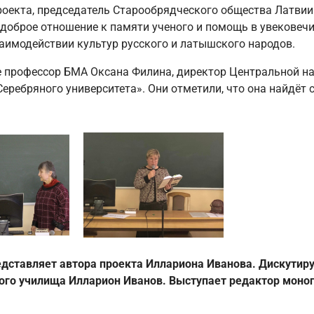
роекта, председатель Старообрядческого общества Латвии
брое отношение к памяти ученого и помощь в увековечив
аимодействии культур русского и латышского народов.
 профессор БМА Оксана Филина, директор Центральной на
еребряного университета». Они отметили, что она найдёт 
едставляет автора проекта Иллариона Иванова. Дискутир
ного училища Илларион Иванов. Выступает редактор моно