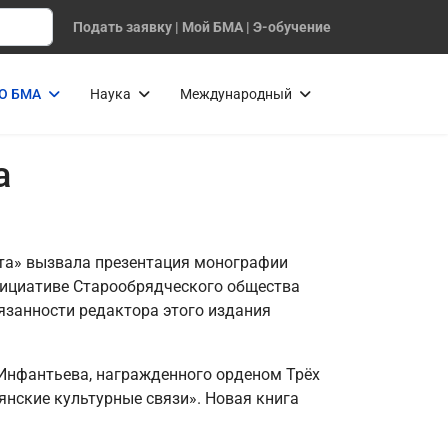
Подать заявку
|
Мой БМА
|
Э-обучение
О БМА
Наука
Международный
а
ета» вызвала презентация монографии
нициативе Старообрядческого общества
язанности редактора этого издания
 Инфантьева, награжденного орденом Трёх
вянские культурные связи». Новая книга