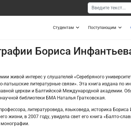
Поиск
Студентам
Поступающим
графии Бориса Инфантьев
ии живой интерес у слушателей «Серебряного университ
о-латышские литературные связи». Эта книга издана по и
авной церкви и Балтийской Международной академии. Об
научной библиотеки БМА Наталья Гратковская.
рофессора, литературоведа, языковеда, историка Бориса
его жизни, в 2007 году, увидела свет его книга «Балто-сла
 монографии.