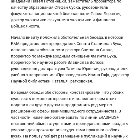
академии Павел Готовиецки, заместитель проректора по
качеству образования Стефан Суска, руководитель
факультета национальной безопасности Павел Лоранты,
доктор экономики факультета экономики и финансов
Войцех Лихота.
Начало визиту положила обстоятельная беседа, в которой
БМА представляли председатель Сената Станислав Бука,
исполняющая обязанности ректора Светлана Смане,
проректор по международным отношениям Инта Бука,
проректор по научной работе Владислав Волков,
руководитель докторантуры Татьяна Юркевич, руководитель
учебного направления «Правоведение» Ирина Гафт, директор
Научной библиотеки Наталья Гратковская.
Во время беседы обе стороны констатировали, что у обоих
вузов есть немало интересного и полезного, чем стоит
поделиться друг с другом и предпринять ряд мер по
расширению сферы взаимовыгодного сотрудничества. В
частности, намечено организовать по линии ERASMUS+
постоянный обмен студентами и преподавателями, создать
условия для прохождения студентами практики в обоих
вузах. На пользу пойдёт размещение публикаций в научных