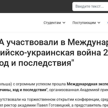
Поиск
Студентам
Поступающим
А участвовали в Междуна
ийско-украинская война 20
од и последствия"
Польша) с огромным успехом прошла
Международная экспе
ичины, ход и последствия"
, организованная
Академией при
сутствовали на торжественном открытии конференции, сре
л ректор академии Павел Готовецкий, а представитель п