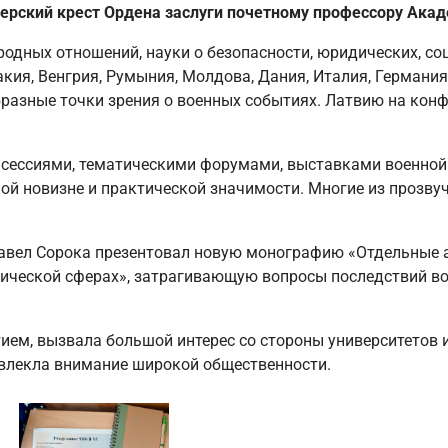
ерский крест Ордена заслуги почетному профессору
A
кад
одных отношений, науки о безопасности, юридических, со
вакия, Венгрия, Румыния, Молдова, Дания, Италия, Германи
бразные точки зрения о военных событиях. Латвию на кон
сессиями, тематическими форумами, выставками военной
ной новизне и практической значимости. Многие из прозв
авел Сорока презентовал новую монографию «Отдельные а
мической сферах», затрагивающую вопросы последствий в
ем, вызвала большой интерес со стороны университетов 
ривлекла внимание широкой общественности.