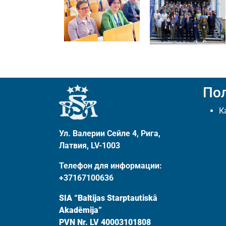
По
К
Ул. Валерии Сейле 4, Рига,
Латвия, LV-1003
Телефон для информации:
+37167100636
SIA “Baltijas Starptautiskā
Akadēmija”
PVN Nr. LV 40003101808