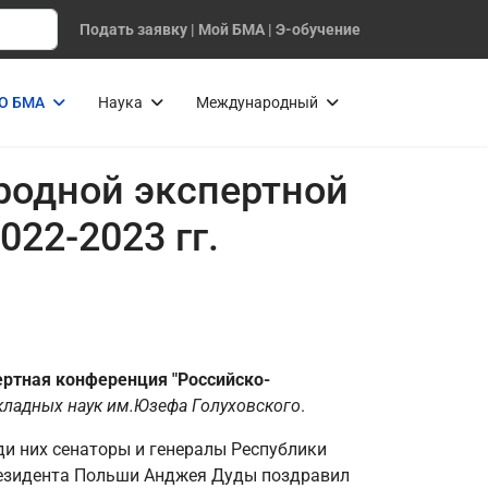
Подать заявку
|
Мой БМА
|
Э-обучение
О БМА
Наука
Международный
родной экспертной
22-2023 гг.
ртная конференция "Российско-
кладных наук им.Юзефа Голуховского
.
ди них сенаторы и генералы Республики
резидента Польши Анджея Дуды поздравил