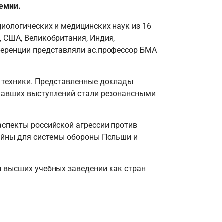
емии.
циологических и медицинских наук из 16
я, США, Великобритания, Индия,
ференции представляли ас.профессор БМА
 техники. Представленные доклады
учавших выступлений стали резонансными
спекты российской агрессии против
ойны для системы обороны Польши и
и высших учебных заведений как стран