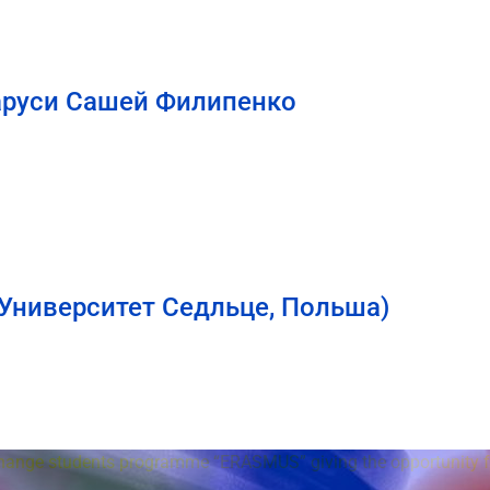
ларуси Сашей Филипенко
Университет Седльце, Польша)
hange students programme “ERASMUS” giving the opportunity fo