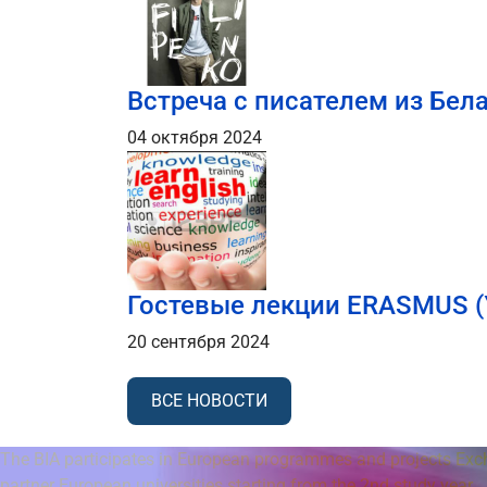
Встреча с писателем из Бе
04 октября 2024
Гостевые лекции ERASMUS (
20 сентября 2024
ВСЕ НОВОСТИ
The BIA participates in European programmes and projects Exc
partner European universities starting from the 2nd study year.