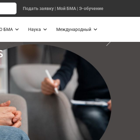
Подать заявку
|
Мой БМА
|
Э-обучение
О БМА
Наука
Международный
Next