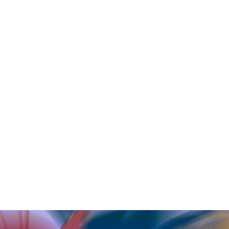
r the students to participate in the exchange programmes with